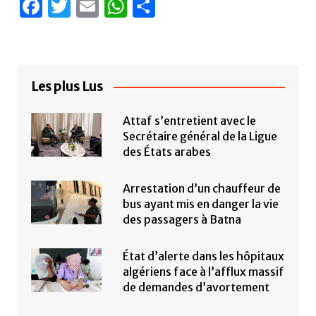
F
T
E
W
P
a
w
m
h
ar
c
itt
ail
at
ta
e
er
s
g
Les plus Lus
b
A
er
o
p
Attaf s’entretient avec le
o
p
Secrétaire général de la Ligue
des États arabes
k
Arrestation d’un chauffeur de
bus ayant mis en danger la vie
des passagers à Batna
État d’alerte dans les hôpitaux
algériens face à l’afflux massif
de demandes d’avortement