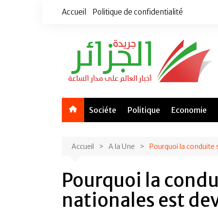
Aller
Accueil
Politique de confidentialité
au
contenu
Sociéte
Politique
Economie
Accueil
A la Une
Pourquoi la conduite 
Pourquoi la condui
nationales est de