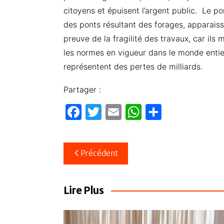
citoyens et épuisent l’argent public. Le p
des ponts résultant des forages, apparais
preuve de la fragilité des travaux, car il
les normes en vigueur dans le monde entier.
représentent des pertes de milliards.
Partager :
F
T
E
W
P
a
w
m
h
ar
c
itt
ail
at
ta
Navigation
Précédent
e
er
s
g
de
b
A
er
l’article
o
p
Lire Plus
o
p
k