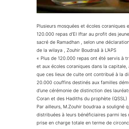
Plusieurs mosquées et écoles coraniques e
120.000 repas d’El Iftar au profit des jeun
sacré de Ramadhan , selon une déclaration 
de la wilaya , Zouhir Boudraâ à L’APS
« Plus de 120.000 repas ont été servis à t
et aux écoles coraniques dans la capitale,
que ces lieux de culte ont contribué à la d
20.000 couffins destinés aux familles dé
d’une cérémonie de distinction des lauréat
Coran et des Hadiths du prophète (QSSL)
Par ailleurs, M.Zouhir boudraa a souligné 
distribuées à leurs bénéficiaires parmi les
prise en charge totale en terme de circonc