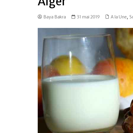
Alger
Baya Bakra
31 mai 2019
A la Une
,
S