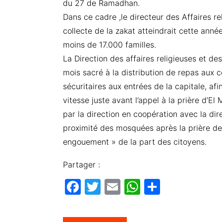
du 27 de Ramadhan.
Dans ce cadre ,le directeur des Affaires re
collecte de la zakat atteindrait cette anné
moins de 17.000 familles.
La Direction des affaires religieuses et de
mois sacré à la distribution de repas aux
sécuritaires aux entrées de la capitale, afi
vitesse juste avant l’appel à la prière d’El 
par la direction en coopération avec la di
proximité des mosquées après la prière d
engouement » de la part des citoyens.
Partager :
F
T
E
W
P
a
w
m
h
ar
c
itt
ail
at
ta