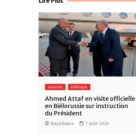
l’article
o
p
Lire Plus
o
p
k
A la Une
Politique
Ahmed Attaf en visite officielle
en Biélorussie sur instruction
du Président
Baya Bakra
7 août 2026