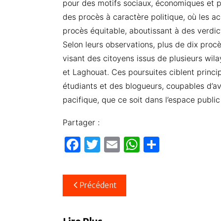
pour des motifs sociaux, économiques et po
des procès à caractère politique, où les a
procès équitable, aboutissant à des verdicts 
Selon leurs observations, plus de dix proc
visant des citoyens issus de plusieurs wil
et Laghouat. Ces poursuites ciblent princi
étudiants et des blogueurs, coupables d’a
pacifique, que ce soit dans l’espace public
Partager :
F
T
E
W
P
a
w
m
h
ar
c
itt
ail
at
ta
Navigation
Précédent
e
er
s
g
de
b
A
er