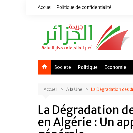
Aller
Accueil
Politique de confidentialité
au
contenu
Sociéte
Politique
Economie
Accueil
A la Une
La Dégradation des dr
La Dégradation d
en Algérie : Un ap