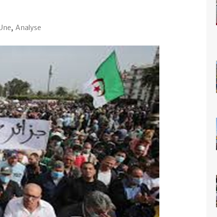
 Une
,
Analyse