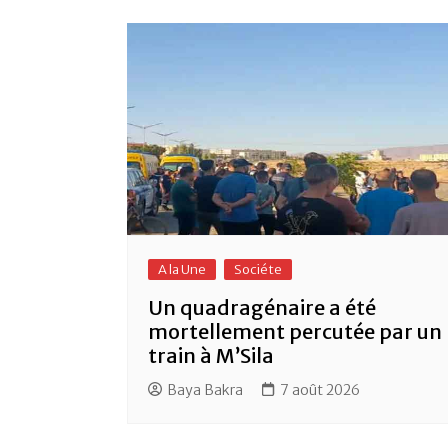
A la Une
Sociéte
Un quadragénaire a été
mortellement percutée par un
train à M’Sila
Baya Bakra
7 août 2026