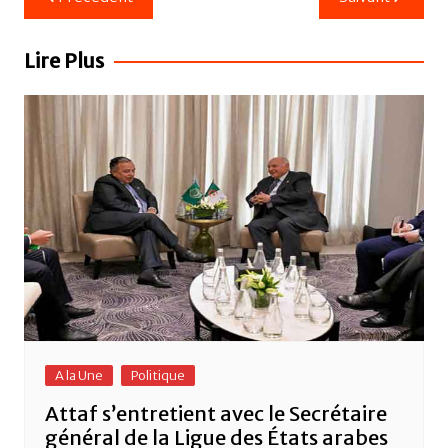
e
er
s
g
de
b
A
er
l’article
Lire Plus
o
p
o
p
k
A la Une
Politique
Attaf s’entretient avec le Secrétaire
général de la Ligue des États arabes