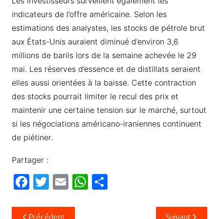
Les investisseurs surveillent également les
indicateurs de l’offre américaine. Selon les
estimations des analystes, les stocks de pétrole brut
aux États-Unis auraient diminué d’environ 3,6
millions de barils lors de la semaine achevée le 29
mai. Les réserves d’essence et de distillats seraient
elles aussi orientées à la baisse. Cette contraction
des stocks pourrait limiter le recul des prix et
maintenir une certaine tension sur le marché, surtout
si les négociations américano-iraniennes continuent
de piétiner.
Partager :
F
T
E
W
P
a
w
m
h
ar
c
itt
ail
at
ta
Navigation
Précédent
Suivant