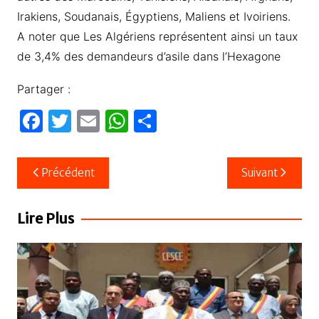
Irakiens, Soudanais, Égyptiens, Maliens et Ivoiriens.
A noter que Les Algériens représentent ainsi un taux
de 3,4% des demandeurs d’asile dans l’Hexagone
Partager :
F
T
E
W
P
a
w
m
h
ar
c
itt
ail
at
ta
Navigation
Précédent
Suivant
e
er
s
g
de
b
A
er
l’article
Lire Plus
o
p
o
p
k