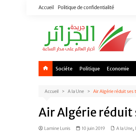
Aller
Accueil
Politique de confidentialité
au
contenu
Sociéte
Politique
Economie
Accueil
A la Une
Air Algérie réduit ses t
Air Algérie réduit 
Lamine Lunis
10 juin 2019
A la Une
,