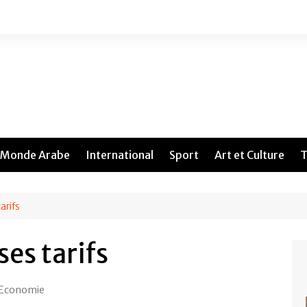
Monde Arabe
International
Sport
Art et Culture
T
arifs
ses tarifs
Economie