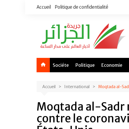
Aller
Accueil
Politique de confidentialité
au
contenu
Sociéte
Politique
Economie
Accueil
International
Moqtada al-Sadr 
Moqtada al-Sadr r
contre le coronavi