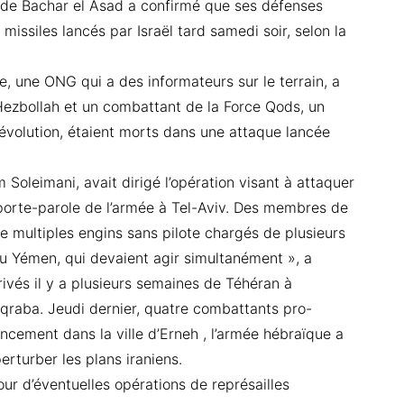
e de Bachar el Asad a confirmé que ses défenses
missiles lancés par Israël tard samedi soir, selon la
e, une ONG qui a des informateurs sur le terrain, a
ezbollah et un combattant de la Force Qods, un
évolution, étaient morts dans une attaque lancée
Soleimani, avait dirigé l’opération visant à attaquer
 porte-parole de l’armée à Tel-Aviv. Des membres de
de multiples engins sans pilote chargés de plusieurs
s au Yémen, qui devaient agir simultanément », a
ivés il y a plusieurs semaines de Téhéran à
Aqraba. Jeudi dernier, quatre combattants pro-
ancement dans la ville d’Erneh , l’armée hébraïque a
turber les plans iraniens.
our d’éventuelles opérations de représailles