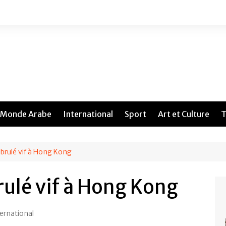
Monde Arabe
International
Sport
Art et Culture
T
brulé vif à Hong Kong
ulé vif à Hong Kong
ernational