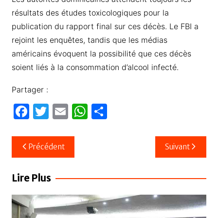
résultats des études toxicologiques pour la
publication du rapport final sur ces décès. Le FBI a
rejoint les enquêtes, tandis que les médias
américains évoquent la possibilité que ces décès
soient liés à la consommation d’alcool infecté.
Partager :
F
T
E
W
P
a
w
m
h
ar
c
itt
ail
at
ta
Navigation
Précédent
Suivant
e
er
s
g
de
b
A
er
l’article
Lire Plus
o
p
o
p