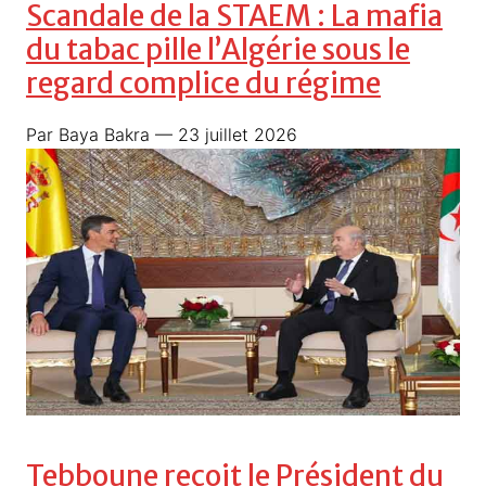
Scandale de la STAEM : La mafia
du tabac pille l’Algérie sous le
regard complice du régime
Par Baya Bakra
— 23 juillet 2026
Tebboune reçoit le Président du