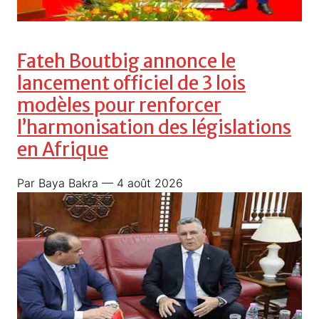
Fateh Boutbig annonce le
lancement officiel de 3 lois
modèles pour renforcer
l’harmonisation des législations
en Afrique
Par Baya Bakra
— 4 août 2026