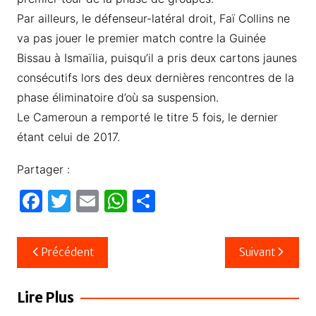
Par ailleurs, le défenseur-latéral droit, Faï Collins ne
va pas jouer le premier match contre la Guinée
Bissau à Ismaïlia, puisqu’il a pris deux cartons jaunes
consécutifs lors des deux dernières rencontres de la
phase éliminatoire d’où sa suspension.
Le Cameroun a remporté le titre 5 fois, le dernier
étant celui de 2017.
Partager :
F
T
E
W
P
a
w
m
h
ar
c
itt
ail
at
ta
Navigation
Précédent
Suivant
e
er
s
g
de
b
A
er
l’article
Lire Plus
o
p