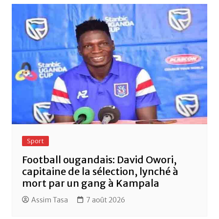
o
p
k
Sport
Football ougandais: David Owori,
capitaine de la sélection, lynché à
mort par un gang à Kampala
Assim Tasa
7 août 2026