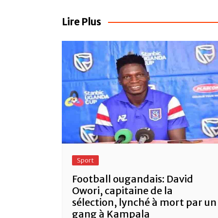
de
b
A
er
l’article
o
p
Lire Plus
o
p
k
Sport
Football ougandais: David
Owori, capitaine de la
sélection, lynché à mort par un
gang à Kampala