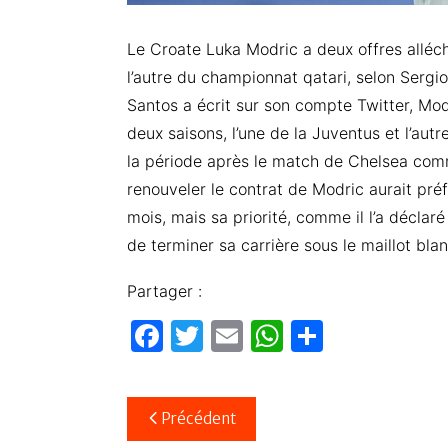
Le Croate Luka Modric a deux offres allécha
l’autre du championnat qatari, selon Sergio
Santos a écrit sur son compte Twitter, Mod
deux saisons, l’une de la Juventus et l’aut
la période après le match de Chelsea co
renouveler le contrat de Modric aurait préfé
mois, mais sa priorité, comme il l’a déclaré
de terminer sa carrière sous le maillot blan
Partager :
F
T
E
W
P
a
w
m
h
ar
c
itt
ail
at
ta
Navigation
Précédent
e
er
s
g