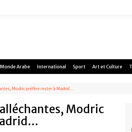
Monde Arabe
International
Sport
Art et Culture
T
antes, Modric préfère rester à Madrid…
 alléchantes, Modric
Madrid…