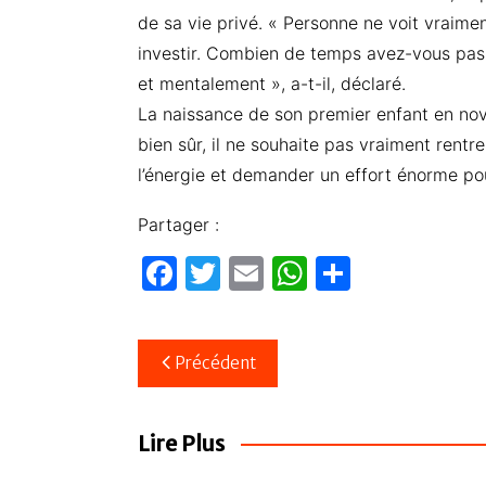
de sa vie privé. « Personne ne voit vraiment
investir. Combien de temps avez-vous pass
et mentalement », a-t-il, déclaré.
La naissance de son premier enfant en nov
bien sûr, il ne souhaite pas vraiment rent
l’énergie et demander un effort énorme po
Partager :
F
T
E
W
P
a
w
m
h
ar
c
itt
ail
at
ta
Navigation
Précédent
e
er
s
g
de
b
A
er
l’article
o
p
Lire Plus
o
p