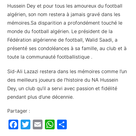
Hussein Dey et pour tous les amoureux du football
algérien, son nom restera à jamais gravé dans les
mémoires.Sa disparition a profondément touché le
monde du football algérien. Le président de la
Fédération algérienne de football, Walid Saadi, a
présenté ses condoléances à sa famille, au club et à
toute la communauté footballistique .
Sid-Ali Lazazi restera dans les mémoires comme l’un
des meilleurs joueurs de l’histoire du NA Hussein
Dey, un club qu’il a servi avec passion et fidélité
pendant plus d’une décennie.
Partager :
F
T
E
W
P
a
w
m
h
ar