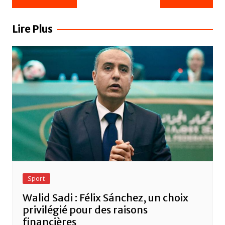
e
er
s
g
de
b
A
er
l’article
Lire Plus
o
p
o
p
k
Sport
Walid Sadi : Félix Sánchez, un choix
privilégié pour des raisons
financières