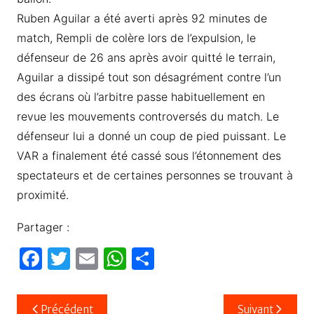
Ruben Aguilar a été averti après 92 minutes de
match, Rempli de colère lors de l’expulsion, le
défenseur de 26 ans après avoir quitté le terrain,
Aguilar a dissipé tout son désagrément contre l’un
des écrans où l’arbitre passe habituellement en
revue les mouvements controversés du match. Le
défenseur lui a donné un coup de pied puissant. Le
VAR a finalement été cassé sous l’étonnement des
spectateurs et de certaines personnes se trouvant à
proximité.
Partager :
F
T
E
W
P
a
w
m
h
ar
c
itt
ail
at
ta
Navigation
Précédent
Suivant