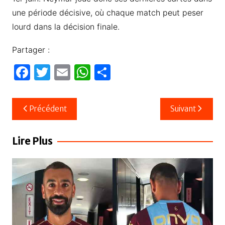
une période décisive, où chaque match peut peser
lourd dans la décision finale.
Partager :
F
T
E
W
P
a
w
m
h
ar
c
itt
ail
at
ta
Navigation
Précédent
Suivant
e
er
s
g
de
b
A
er
l’article
Lire Plus
o
p
o
p
k