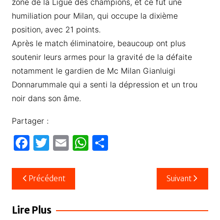
zone de la Ligue des champions, et ce fut une
humiliation pour Milan, qui occupe la dixième
position, avec 21 points.
Après le match éliminatoire, beaucoup ont plus
soutenir leurs armes pour la gravité de la défaite
notamment le gardien de Mc Milan Gianluigi
Donnarummale qui a senti la dépression et un trou
noir dans son âme.
Partager :
F
T
E
W
P
a
w
m
h
ar
c
itt
ail
at
ta
Navigation
Précédent
Suivant
e
er
s
g
de
b
A
er
l’article
Lire Plus