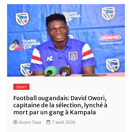
o
p
o
p
k
Sport
Football ougandais: David Owori,
capitaine de la sélection, lynché à
mort par un gang à Kampala
Assim Tasa
7 août 2026