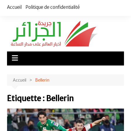
Aller
Accueil
Politique de confidentialité
au
contenu
Accueil
Bellerin
Étiquette :
Bellerin