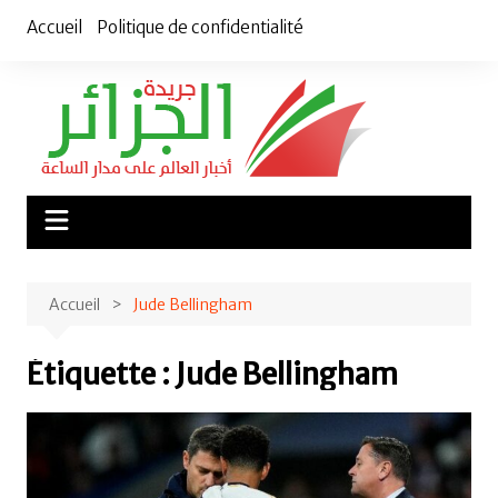
Aller
Accueil
Politique de confidentialité
au
contenu
Accueil
Jude Bellingham
Étiquette :
Jude Bellingham