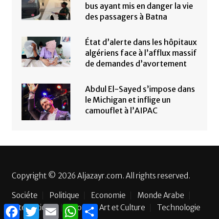
bus ayant mis en danger la vie
des passagers à Batna
État d’alerte dans les hôpitaux
algériens face à l’afflux massif
de demandes d’avortement
Abdul El-Sayed s’impose dans
le Michigan et inflige un
camouflet à l’AIPAC
Copyright © 2026 Aljazayr.com. All rights reserved.
Sociéte
Politique
Economie
Monde Arabe
F
T
E
W
P
International
Sport
Art et Culture
Technologie
a
w
m
h
a