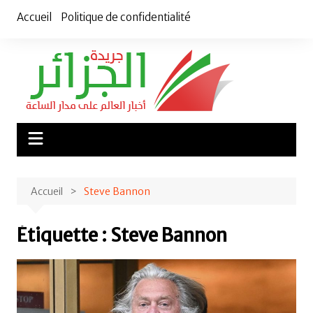
Aller
Accueil
Politique de confidentialité
au
contenu
Accueil
Steve Bannon
Étiquette :
Steve Bannon