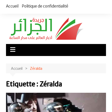
Aller
Accueil
Politique de confidentialité
au
contenu
Accueil
Zéralda
Étiquette :
Zéralda