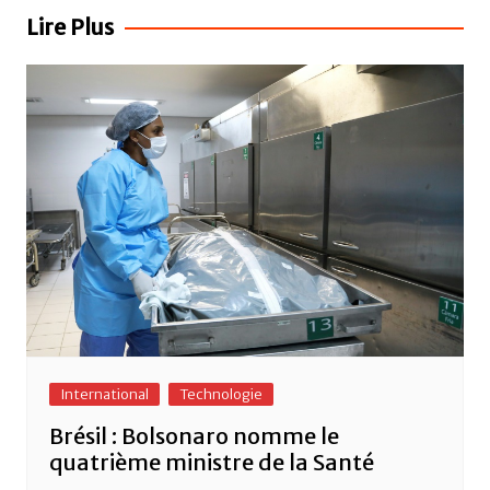
b
A
er
l’article
Lire Plus
o
p
o
p
k
International
Technologie
Brésil : Bolsonaro nomme le
quatrième ministre de la Santé