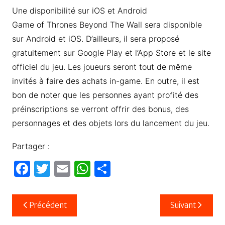
Une disponibilité sur iOS et Android
Game of Thrones Beyond The Wall sera disponible
sur Android et iOS. D’ailleurs, il sera proposé
gratuitement sur Google Play et l’App Store et le site
officiel du jeu. Les joueurs seront tout de même
invités à faire des achats in-game. En outre, il est
bon de noter que les personnes ayant profité des
préinscriptions se verront offrir des bonus, des
personnages et des objets lors du lancement du jeu.
Partager :
F
T
E
W
P
a
w
m
h
ar
c
itt
ail
at
ta
Navigation
Précédent
Suivant
e
er
s
g
de