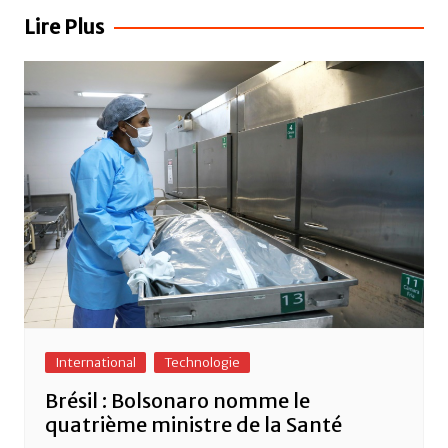
b
A
er
l’article
Lire Plus
o
p
o
p
k
International
Technologie
Brésil : Bolsonaro nomme le
quatrième ministre de la Santé