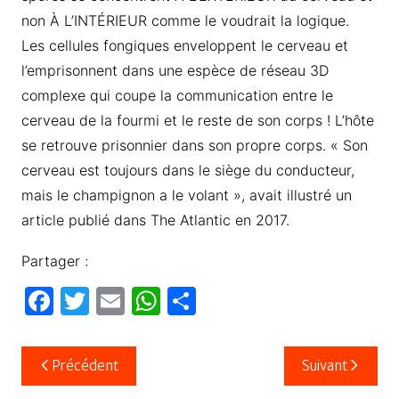
non À L’INTÉRIEUR comme le voudrait la logique.
Les cellules fongiques enveloppent le cerveau et
l’emprisonnent dans une espèce de réseau 3D
complexe qui coupe la communication entre le
cerveau de la fourmi et le reste de son corps ! L’hôte
se retrouve prisonnier dans son propre corps. « Son
cerveau est toujours dans le siège du conducteur,
mais le champignon a le volant », avait illustré un
article publié dans The Atlantic en 2017.
Partager :
F
T
E
W
P
a
w
m
h
ar
c
itt
ail
at
ta
Navigation
Précédent
Suivant
e
er
s
g
de