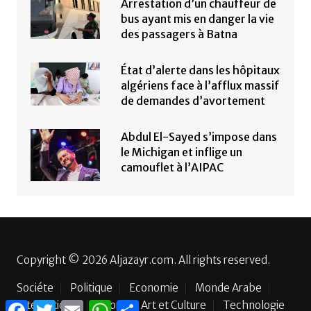
Arrestation d’un chauffeur de
bus ayant mis en danger la vie
des passagers à Batna
État d’alerte dans les hôpitaux
algériens face à l’afflux massif
de demandes d’avortement
Abdul El-Sayed s’impose dans
le Michigan et inflige un
camouflet à l’AIPAC
Copyright © 2026 Aljazayr.com. All rights reserved.
Sociéte
Politique
Economie
Monde Arabe
F
T
E
W
P
International
Sport
Art et Culture
Technologie