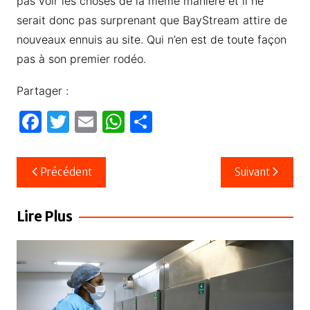
pas voir les choses de la même manière et il ne
serait donc pas surprenant que BayStream attire de
nouveaux ennuis au site. Qui n’en est de toute façon
pas à son premier rodéo.
Partager :
F
T
E
W
P
a
w
m
h
ar
c
itt
ail
at
ta
Navigation
Précédent
Suivant
e
er
s
g
de
b
A
er
l’article
Lire Plus
o
p
o
p
k