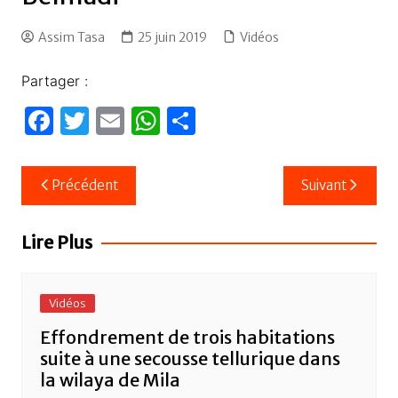
Assim Tasa
25 juin 2019
Vidéos
Partager :
F
T
E
W
P
a
w
m
h
ar
c
itt
ail
at
ta
Navigation
Précédent
Suivant
e
er
s
g
de
b
A
er
l’article
Lire Plus
o
p
o
p
Vidéos
k
Effondrement de trois habitations
suite à une secousse tellurique dans
la wilaya de Mila