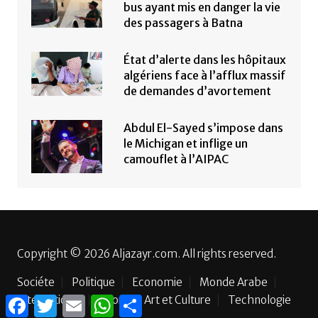
bus ayant mis en danger la vie
des passagers à Batna
État d’alerte dans les hôpitaux
algériens face à l’afflux massif
de demandes d’avortement
Abdul El-Sayed s’impose dans
le Michigan et inflige un
camouflet à l’AIPAC
Copyright © 2026 Aljazayr.com. All rights reserved.
Sociéte
Politique
Economie
Monde Arabe
International
F
T
E
Sport
W
P
Art et Culture
Technologie
a
w
m
h
a