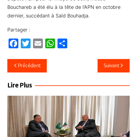
Bouchareb a été élu à la tête de l’APN en octobre
dernier, succédant à Saïd Bouhadja.
Partager :
F
T
E
W
P
a
w
m
h
ar
c
itt
ail
at
ta
Navigation
Précédent
Suivant
e
er
s
g
de
b
A
er
l’article
Lire Plus
o
p
o
p
k