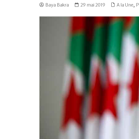
Baya Bakra
29 mai 2019
A la Une
,
P