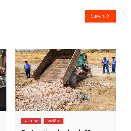
Suivant
A la Une
Sociéte