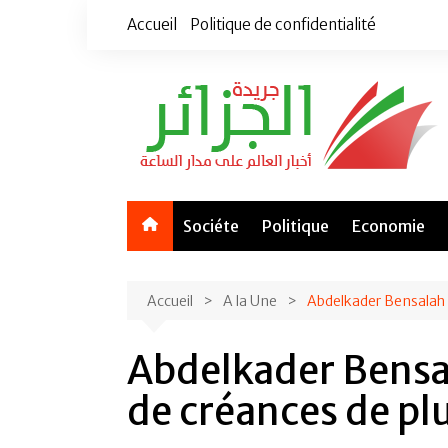
Aller
Accueil
Politique de confidentialité
au
contenu
Sociéte
Politique
Economie
Accueil
A la Une
Abdelkader Bensalah r
Abdelkader Bensala
de créances de p