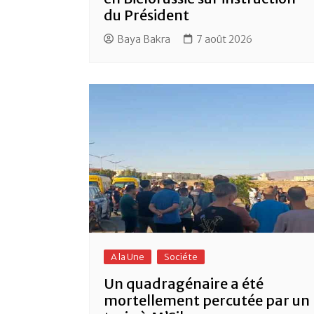
du Président
Baya Bakra
7 août 2026
A la Une
Sociéte
Un quadragénaire a été
mortellement percutée par un