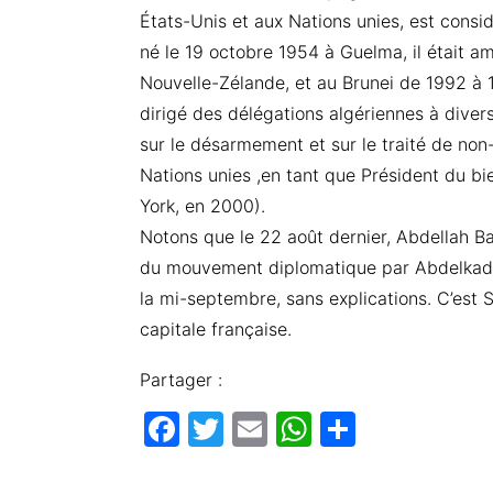
États-Unis et aux Nations unies, est cons
né le 19 octobre 1954 à Guelma, il était am
Nouvelle-Zélande, et au Brunei de 1992 à 1
dirigé des délégations algériennes à diver
sur le désarmement et sur le traité de non-
Nations unies ,en tant que Président du 
York, en 2000).
Notons que le 22 août dernier, Abdellah B
du mouvement diplomatique par Abdelkader
la mi-septembre, sans explications. C’est 
capitale française.
Partager :
F
T
E
W
P
a
w
m
h
ar