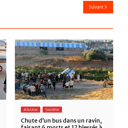
Suivant
A la Une
Sociéte
Chute d’un bus dans un ravin,
faisant 6 morts et 17 blessés à