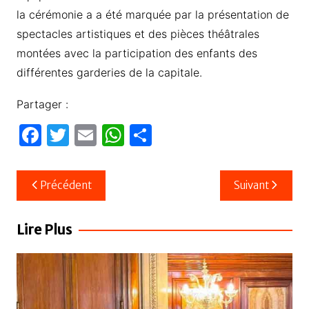
la cérémonie a a été marquée par la présentation de
spectacles artistiques et des pièces théâtrales
montées avec la participation des enfants des
différentes garderies de la capitale.
Partager :
F
T
E
W
P
a
w
m
h
ar
c
itt
ail
at
ta
Navigation
Précédent
Suivant
e
er
s
g
de
b
A
er
l’article
Lire Plus
o
p
o
p
k