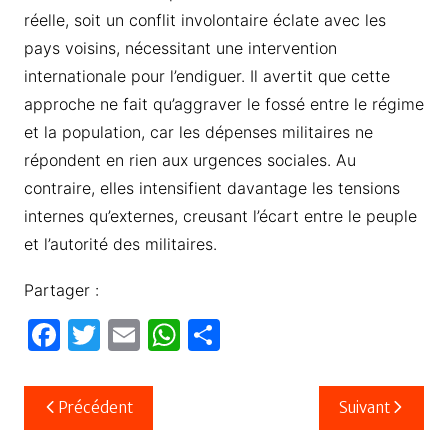
réelle, soit un conflit involontaire éclate avec les
pays voisins, nécessitant une intervention
internationale pour l’endiguer. Il avertit que cette
approche ne fait qu’aggraver le fossé entre le régime
et la population, car les dépenses militaires ne
répondent en rien aux urgences sociales. Au
contraire, elles intensifient davantage les tensions
internes qu’externes, creusant l’écart entre le peuple
et l’autorité des militaires.
Partager :
F
T
E
W
P
a
w
m
h
ar
c
itt
ail
at
ta
Navigation
Précédent
Suivant
e
er
s
g
de