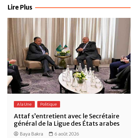
b
A
er
l’article
Lire Plus
o
p
o
p
k
A la Une
Politique
Attaf s’entretient avec le Secrétaire
général de la Ligue des États arabes
Baya Bakra
6 août 2026