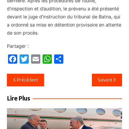
dernière. Après les procédures de fouille,
d’inspection et d’audition, le prévenu a été présenté
devant le juge d’instruction du tribunal de Batna, qui
a ordonné sa mise en détention provisoire en attente
de son procès.
Partager :
F
T
E
W
P
a
w
m
h
ar
c
itt
ail
at
ta
Navigation
Précédent
Suivant
e
er
s
g
de
b
A
er
l’article
Lire Plus
o
p
o
p
k