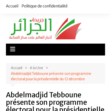
Aller
Accueil
Politique de confidentialité
au
contenu
Accueil
A la Une
Abdelmadjid Tebboune présente son programme
électoral pour la présidentielle du 12 décembre
Abdelmadjid Tebboune
présente son programme
électoral pour la présidentielle