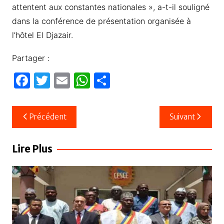
attentent aux constantes nationales », a-t-il souligné
dans la conférence de présentation organisée à
l’hôtel El Djazair.
Partager :
F
T
E
W
P
a
w
m
h
ar
c
itt
ail
at
ta
Navigation
Précédent
Suivant
e
er
s
g
de
b
A
er
l’article
Lire Plus
o
p
o
p
k