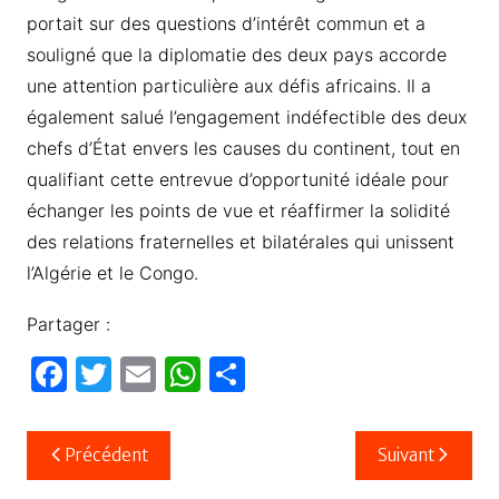
portait sur des questions d’intérêt commun et a
souligné que la diplomatie des deux pays accorde
une attention particulière aux défis africains. Il a
également salué l’engagement indéfectible des deux
chefs d’État envers les causes du continent, tout en
qualifiant cette entrevue d’opportunité idéale pour
échanger les points de vue et réaffirmer la solidité
des relations fraternelles et bilatérales qui unissent
l’Algérie et le Congo.
Partager :
F
T
E
W
P
a
w
m
h
ar
c
itt
ail
at
ta
Navigation
Précédent
Suivant
e
er
s
g
de