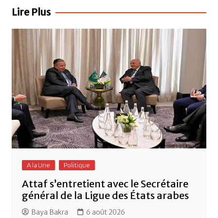
b
A
er
l’article
Lire Plus
o
p
o
p
k
A la Une
Politique
Attaf s’entretient avec le Secrétaire
général de la Ligue des États arabes
Baya Bakra
6 août 2026