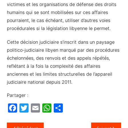
victimes et les organisations de défense des droits
humains qui se sont mobilisées sur ces affaires
pourraient, le cas échéant, utiliser d’autres voies
procédurales si la législation libyenne le permet.
Cette décision judiciaire s’inscrit dans un paysage
politico-judiciaire libyen marqué par des procédures
échelonnées, des renvois et des appels répétés,
reflétant à la fois la complexité des affaires
anciennes et les limites structurelles de l’appareil
judiciaire national depuis 2011.
Partager :
F
T
E
W
P
a
w
m
h
ar
c
itt
ail
at
ta
Navigation