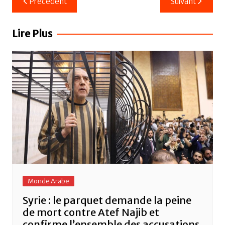
Précédent
Suivant
e
er
s
g
de
b
A
er
l’article
Lire Plus
o
p
o
p
k
Monde Arabe
Syrie : le parquet demande la peine
de mort contre Atef Najib et
confirme l’ensemble des accusations