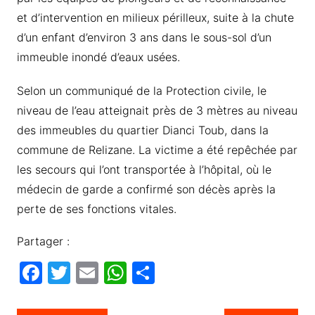
et d’intervention en milieux périlleux, suite à la chute
d’un enfant d’environ 3 ans dans le sous-sol d’un
immeuble inondé d’eaux usées.
Selon un communiqué de la Protection civile, le
niveau de l’eau atteignait près de 3 mètres au niveau
des immeubles du quartier Dianci Toub, dans la
commune de Relizane. La victime a été repêchée par
les secours qui l’ont transportée à l’hôpital, où le
médecin de garde a confirmé son décès après la
perte de ses fonctions vitales.
Partager :
F
T
E
W
P
a
w
m
h
ar