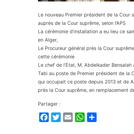
Le nouveau Premier président de la Cour s
auprès de la Cour suprême, selon l’APS
La cérémonie d’installation a eu lieu ce s
en Alger,
Le Procureur général près la Cour suprême
cette cérémonie
Le chef de l’Etat, M. Abdelkader Bensalah 
Tabi au poste de Premier président de la
qui occupait ce poste depuis 2013 et de 
près la Cour suprême, en remplacement de
Partager :
F
T
E
W
P
a
w
m
h
ar