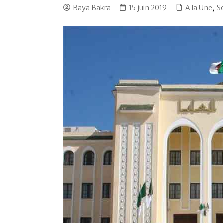
Baya Bakra
15 juin 2019
A la Une
,
S