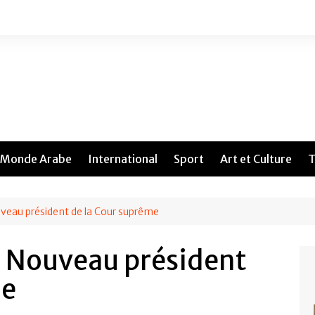
Monde Arabe
International
Sport
Art et Culture
T
uveau président de la Cour suprême
, Nouveau président
me