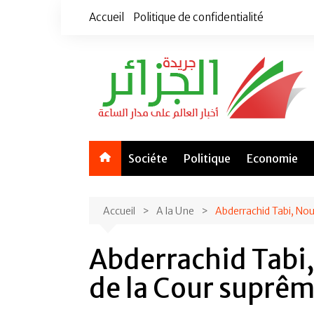
Aller
Accueil
Politique de confidentialité
au
contenu
Sociéte
Politique
Economie
Accueil
A la Une
Abderrachid Tabi, No
Abderrachid Tabi
de la Cour suprê