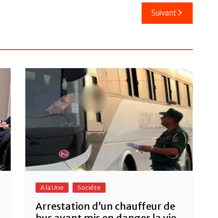
Suivant
A la Une
Sociéte
Arrestation d’un chauffeur de
bus ayant mis en danger la vie