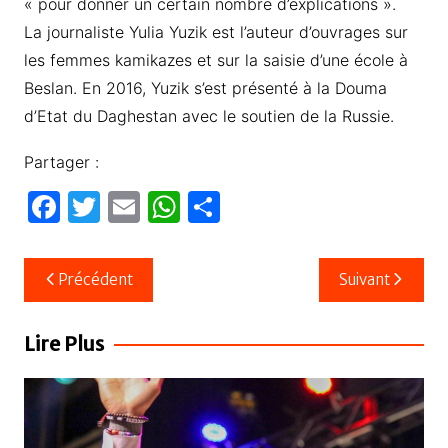
« pour donner un certain nombre d’explications ».
La journaliste Yulia Yuzik est l’auteur d’ouvrages sur
les femmes kamikazes et sur la saisie d’une école à
Beslan. En 2016, Yuzik s’est présenté à la Douma
d’Etat du Daghestan avec le soutien de la Russie.
Partager :
F
T
E
W
P
a
w
m
h
ar
c
itt
ail
at
ta
Navigation
Précédent
Suivant
e
er
s
g
de
b
A
er
l’article
Lire Plus
o
p
o
p
k