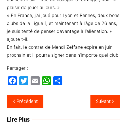
plaisir de jouer ailleurs. »
« En France, j’ai joué pour Lyon et Rennes, deux bons
clubs de la Ligue 1, et maintenant à l’âge de 26 ans,
je suis tenté de penser davantage à l’aliénation. »
ajoute t-il.
En fait, le contrat de Mehdi Zeffane expire en juin
prochain et il pourra signer dans n’importe quel club.
Partager :
F
T
E
W
P
a
w
m
h
ar
c
itt
ail
at
ta
Navigation
Précédent
Suivant
e
er
s
g
de
b
A
er
l’article
Lire Plus
o
p