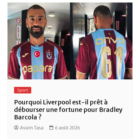
o
p
k
Sport
Pourquoi Liverpool est-il prêt à
débourser une fortune pour Bradley
Barcola ?
Assim Tasa
6 août 2026