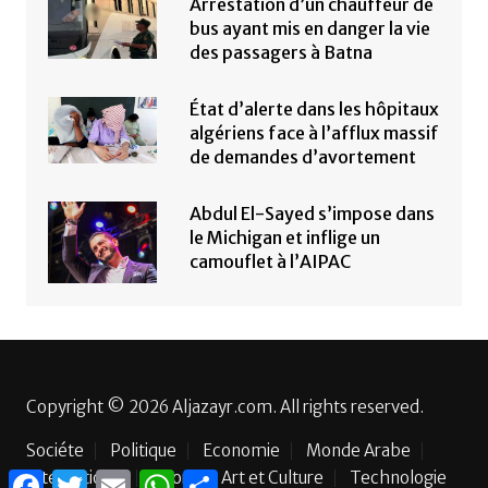
Arrestation d’un chauffeur de
bus ayant mis en danger la vie
des passagers à Batna
État d’alerte dans les hôpitaux
algériens face à l’afflux massif
de demandes d’avortement
Abdul El-Sayed s’impose dans
le Michigan et inflige un
camouflet à l’AIPAC
Copyright © 2026 Aljazayr.com. All rights reserved.
Sociéte
Politique
Economie
Monde Arabe
International
Sport
Art et Culture
Technologie
F
T
E
W
P