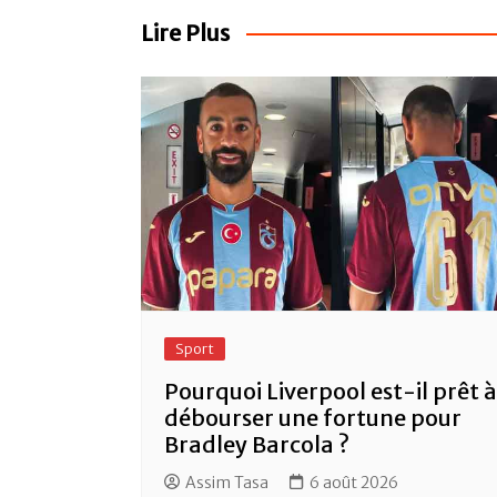
b
A
er
l’article
o
p
Lire Plus
o
p
k
Sport
Pourquoi Liverpool est-il prêt à
débourser une fortune pour
Bradley Barcola ?
Assim Tasa
6 août 2026