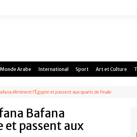
Monde Arabe
International
Sport
Art et Culture
T
fana éliminent l’Égypte et passent aux quarts de finale
afana Bafana
e et passent aux