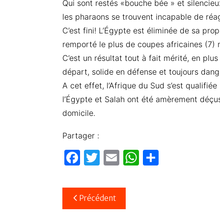
Qui sont restés «bouche bée » et silencie
les pharaons se trouvent incapable de réag
C’est fini! L’Égypte est éliminée de sa pro
remporté le plus de coupes africaines (7) 
C’est un résultat tout à fait mérité, en plu
départ, solide en défense et toujours dan
A cet effet, l’Afrique du Sud s’est qualifié
l’Égypte et Salah ont été amèrement déçus
domicile.
Partager :
F
T
E
W
P
a
w
m
h
ar
c
itt
ail
at
ta
Navigation
Précédent
e
er
s
g
de