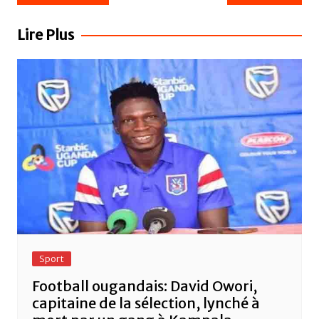
e
er
s
g
de
b
A
er
l’article
Lire Plus
o
p
o
p
k
Sport
Football ougandais: David Owori,
capitaine de la sélection, lynché à