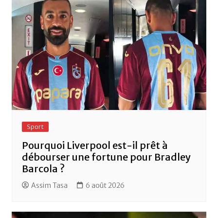
o
p
k
Sport
Pourquoi Liverpool est-il prêt à
débourser une fortune pour Bradley
Barcola ?
Assim Tasa
6 août 2026