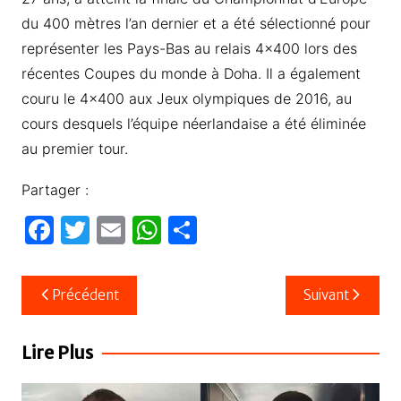
du 400 mètres l’an dernier et a été sélectionné pour
représenter les Pays-Bas au relais 4×400 lors des
récentes Coupes du monde à Doha. Il a également
couru le 4×400 aux Jeux olympiques de 2016, au
cours desquels l’équipe néerlandaise a été éliminée
au premier tour.
Partager :
F
T
E
W
P
a
w
m
h
ar
c
itt
ail
at
ta
Navigation
Précédent
Suivant
e
er
s
g
de
b
A
er
l’article
Lire Plus
o
p