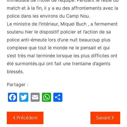
immédiate de l’hôtel de l’équipe. Pendant le reste du
match et à la fin, il y a eu des affrontements avec la
police dans les environs du Camp Nou.
Le ministre de l’Intérieur, Miquel Buch , a fermement
soutenu hier le dispositif policier et l’action de sa
police anti-émeute lors d’une nuit beaucoup plus
complexe que tout le monde ne le pensait et qui
s’est très mal terminée lorsque les plus difficiles ont
été surmontés.qui ont fait une trentaine d’agents
blessés.
Partager :
F
T
E
W
P
a
w
m
h
ar
c
itt
ail
at
ta
Navigation
Précédent
Suivant
e
er
s
g
de