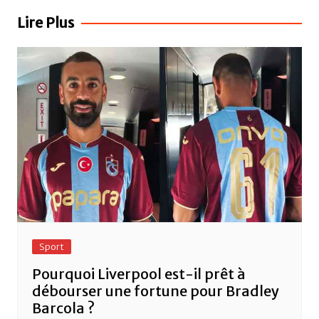
b
A
er
l’article
Lire Plus
o
p
o
p
k
Sport
Pourquoi Liverpool est-il prêt à
débourser une fortune pour Bradley
Barcola ?