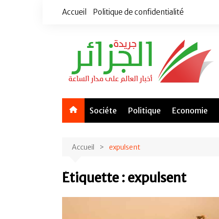
Aller
Accueil
Politique de confidentialité
au
contenu
Sociéte
Politique
Economie
Accueil
expulsent
Étiquette :
expulsent