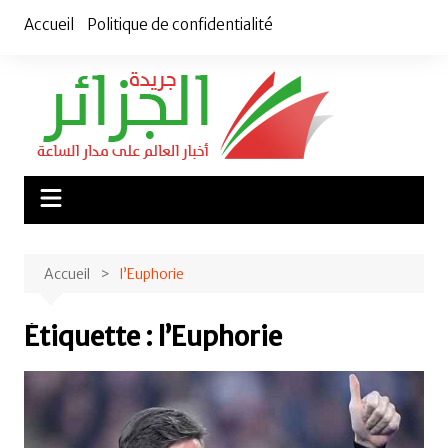
Aller
Accueil
Politique de confidentialité
au
contenu
Accueil
l’Euphorie
Étiquette :
l’Euphorie