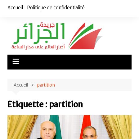
Aller
Accueil
Politique de confidentialité
au
contenu
Accueil
partition
Étiquette :
partition