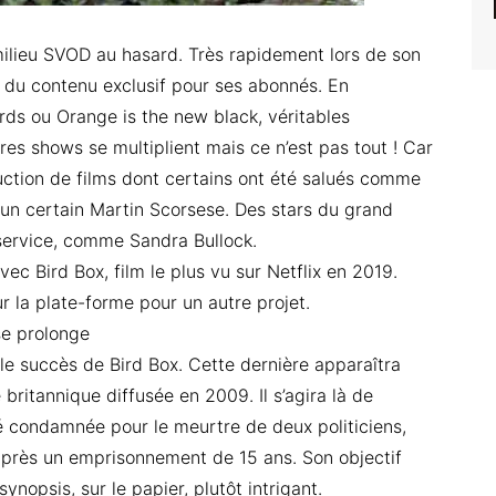
milieu SVOD au hasard. Très rapidement lors de son
t du contenu exclusif pour ses abonnés. En
ds ou Orange is the new black, véritables
res shows se multiplient mais ce n’est pas tout ! Car
uction de films dont certains ont été salués comme
 un certain Martin Scorsese. Des stars du grand
service, comme Sandra Bullock.
avec Bird Box, film le plus vu sur Netflix en 2019.
 la plate-forme pour un autre projet.
 se prolonge
 le succès de Bird Box. Cette dernière apparaîtra
 britannique diffusée en 2009. Il s’agira là de
été condamnée pour le meurtre de deux politiciens,
après un emprisonnement de 15 ans. Son objectif
opsis, sur le papier, plutôt intrigant.