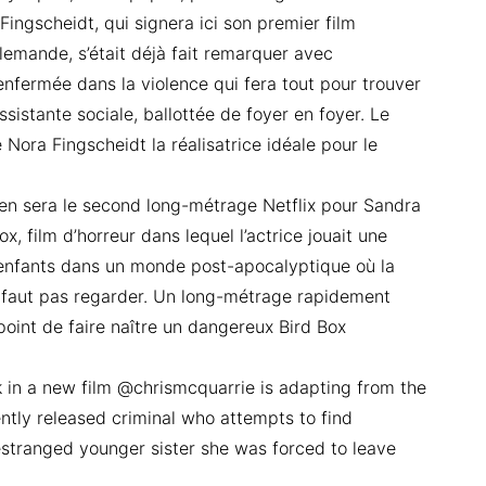
ingscheidt, qui signera ici son premier film
llemande, s’était déjà fait remarquer avec
 enfermée dans la violence qui fera tout pour trouver
sistante sociale, ballottée de foyer en foyer. Le
e Nora Fingscheidt la réalisatrice idéale pour le
 sera le second long-métrage Netflix pour Sandra
ox, film d’horreur dans lequel l’actrice jouait une
 enfants dans un monde post-apocalyptique où la
 faut pas regarder. Un long-métrage rapidement
point de faire naître un dangereux Bird Box
k in a new film @chrismcquarrie is adapting from the
ently released criminal who attempts to find
stranged younger sister she was forced to leave