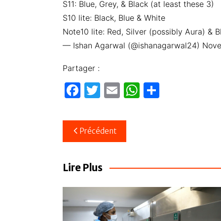
S11: Blue, Grey, & Black (at least these 3)
S10 lite: Black, Blue & White
Note10 lite: Red, Silver (possibly Aura) & 
— Ishan Agarwal (@ishanagarwal24) Nove
Partager :
F
T
E
W
P
a
w
m
h
ar
c
itt
ail
at
ta
Navigation
Précédent
e
er
s
g
de
b
A
er
l’article
o
p
Lire Plus
o
p
k