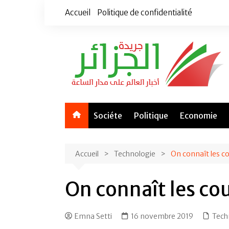
Aller
Accueil
Politique de confidentialité
au
contenu
Sociéte
Politique
Economie
Accueil
Technologie
On connaît les co
On connaît les cou
Emna Setti
16 novembre 2019
Tech