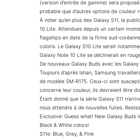
(version d’entrée de gamme) sera proposé da
probable que d’autres options de couleur re
À noter qu’en plus des Galaxy S11, la publ
10 Lite. Attendues depuis un certain mome
flagships en date de la firme sud-coréenn
coloris. Le Galaxy S10 Lite serait notammen
Galaxy Note 10 Lite se déclinerait en rouge
De nouveaux Galaxy Buds avec les Galaxy 
Toujours d’après Ishan, Samsung travaille
de modèle SM-R175. Ceux-ci sont susceptib
concerne leur couleur, ils devraient être di
Étant donné que la série Galaxy S11 n’arri
nous attendre à de nouvelles fuites. Restez
Exclusive: Guess what! New Galaxy Buds i
Black & White colors!
S11e: Blue, Grey, & Pink