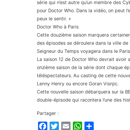
série qui n’est autre qu’un membre des C
pour Doctor Who. Dans la vidéo, on peut l’
peux le sentir. »
Doctor Who à Paris
Cette douzième saison marquera certaineme
des épisodes se déroulera dans la ville de
Seigneur du Temps voyagera dans le Paris 
La saison 12 de Doctor Who devrait avoir a
onzième saison de la série dont chaque épi
téléspectateurs. Au casting de cette nouve
Lenny Henry ou encore Goran Visnjic.
Cette nouvelle saison débarquera sur la BB
double-épisode qui racontera l’une des hist
Partager :
F
T
E
W
P